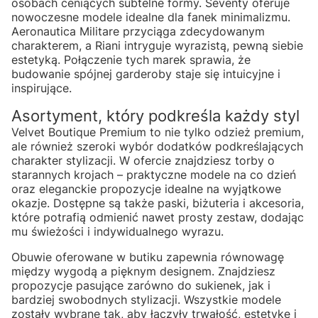
osobach ceniących subtelne formy. Seventy oferuje
nowoczesne modele idealne dla fanek minimalizmu.
Aeronautica Militare przyciąga zdecydowanym
charakterem, a Riani intryguje wyrazistą, pewną siebie
estetyką. Połączenie tych marek sprawia, że
budowanie spójnej garderoby staje się intuicyjne i
inspirujące.
Asortyment, który podkreśla każdy styl
Velvet Boutique Premium to nie tylko odzież premium,
ale również szeroki wybór dodatków podkreślających
charakter stylizacji. W ofercie znajdziesz torby o
starannych krojach – praktyczne modele na co dzień
oraz eleganckie propozycje idealne na wyjątkowe
okazje. Dostępne są także paski, biżuteria i akcesoria,
które potrafią odmienić nawet prosty zestaw, dodając
mu świeżości i indywidualnego wyrazu.
Obuwie oferowane w butiku zapewnia równowagę
między wygodą a pięknym designem. Znajdziesz
propozycje pasujące zarówno do sukienek, jak i
bardziej swobodnych stylizacji. Wszystkie modele
zostały wybrane tak, aby łączyły trwałość, estetykę i