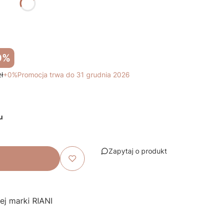
0%
ł
+0%
Promocja trwa do 31 grudnia 2026
u
Zapytaj o produkt
ej marki RIANI