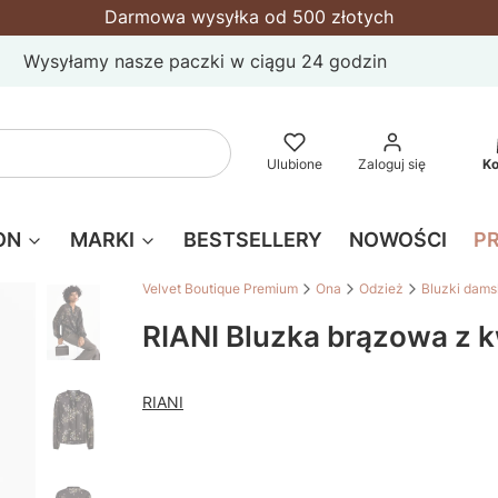
Darmowa wysyłka od 500 złotych
Wysyłamy nasze paczki w ciągu 24 godzin
P
Wyczyść
Szukaj
Ulubione
Zaloguj się
K
ON
MARKI
BESTSELLERY
NOWOŚCI
P
Velvet Boutique Premium
Ona
Odzież
Bluzki dams
RIANI Bluzka brązowa z
RIANI
Wybierz wariant produktu:
Poszczególne warianty mogą różnić się ceną