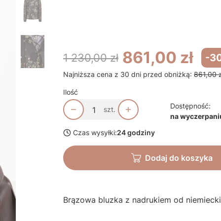
*
Rozmiar odzieży
Wybierz
861,00 zł
1 230,00 zł
-3
Najniższa cena z 30 dni przed obniżką:
861,00 z
Ilość
Dostępność:
szt.
na wyczerpani
Czas wysyłki:
24 godziny
Dodaj do koszyka
Brązowa bluzka z nadrukiem od niemiecki