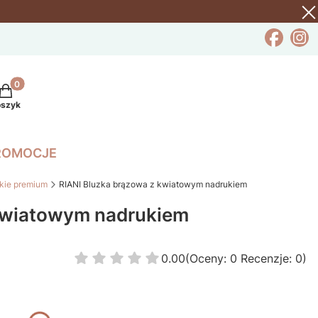
rodukty w koszyku: 0. Zobacz szczegóły
oszyk
ROMOCJE
kie premium
RIANI Bluzka brązowa z kwiatowym nadrukiem
 kwiatowym nadrukiem
0.00
(Oceny: 0 Recenzje: 0)
Przejdź do sekcji Opinie