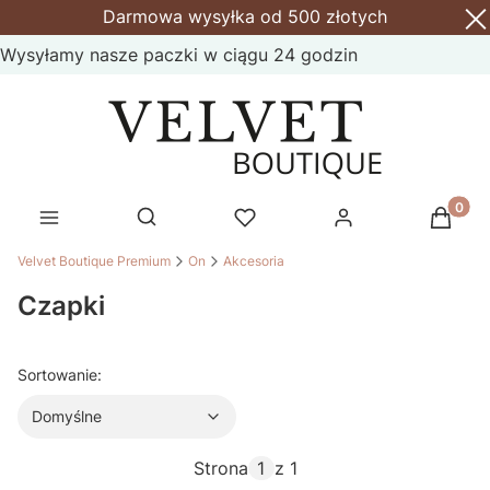
Darmowa wysyłka od 500 złotych
Wysyłamy nasze paczki w ciągu 24 godzin
Produk
Otwórz wyszukiwarkę
Velvet Boutique Premium
On
Akcesoria
Czapki
Domyślne
Sortowanie:
Domyślne
Strona
z 1