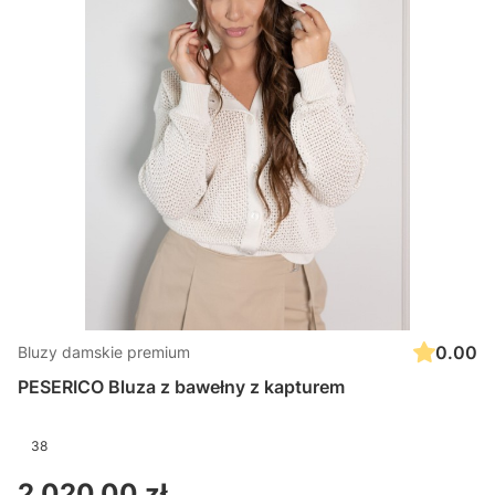
0.00
Bluzy damskie premium
PESERICO Bluza z bawełny z kapturem
38
Cena
2 020,00 zł