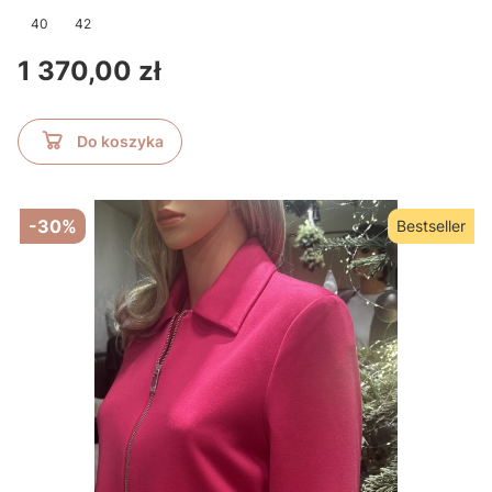
40
42
Cena
1 370,00 zł
Do koszyka
-30%
Bestseller