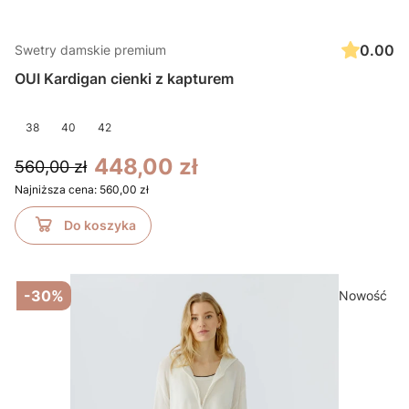
0.00
Swetry damskie premium
OUI Kardigan cienki z kapturem
38
40
42
448,00 zł
560,00 zł
Najniższa cena:
560,00 zł
Do koszyka
-30%
Nowość