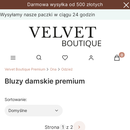
Darmowa wysyłka od 500 złotych
Wysyłamy nasze paczki w ciągu 24 godzin
Produk
Otwórz wyszukiwarkę
Velvet Boutique Premium
Ona
Odzież
Bluzy damskie premium
Domyślne
Sortowanie:
Domyślne
Strona
z 2