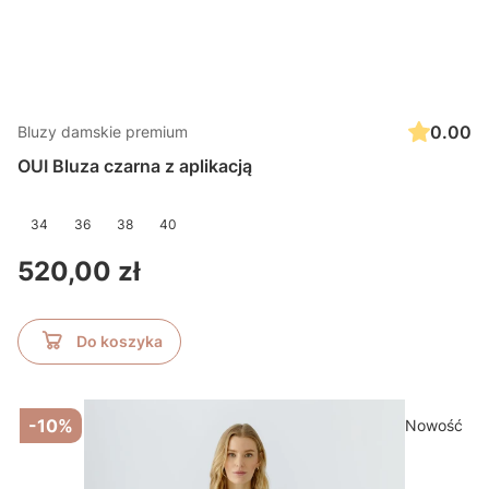
0.00
Bluzy damskie premium
OUI Bluza czarna z aplikacją
34
36
38
40
Cena
520,00 zł
Do koszyka
-10%
Nowość