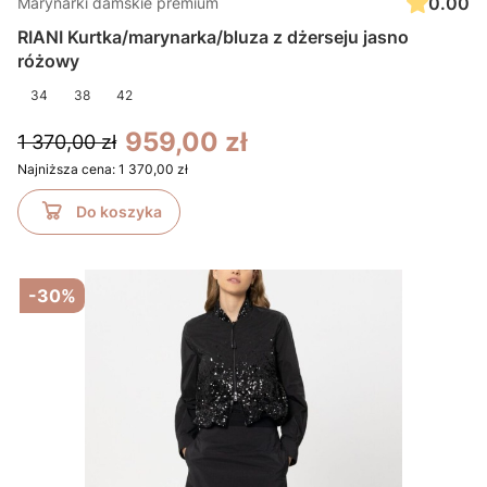
0.00
Marynarki damskie premium
RIANI Kurtka/marynarka/bluza z dżerseju jasno
różowy
34
38
42
959,00 zł
1 370,00 zł
Najniższa cena:
1 370,00 zł
Do koszyka
-30%