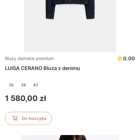
0.00
Bluzy damskie premium
LUISA CERANO Bluza z denimu
36
38
40
Cena
1 580,00 zł
Do koszyka