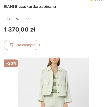
RIANI Bluza/kurtka zapinana
32
34
36
Cena
1 370,00 zł
Do koszyka
-20%