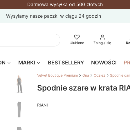
Darmowa wysyłka od 500 złotych
Wysyłamy nasze paczki w ciągu 24 godzin
P
Wyczyść
Szukaj
Ulubione
Zaloguj się
K
ON
MARKI
BESTSELLERY
NOWOŚCI
P
Velvet Boutique Premium
Ona
Odzież
Spodnie da
Spodnie szare w krata RI
RIANI
Wybierz wariant produktu:
Poszczególne warianty mogą różnić się ceną