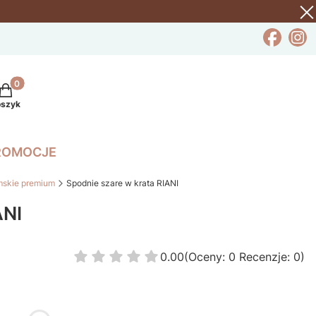
rodukty w koszyku: 0. Zobacz szczegóły
oszyk
ROMOCJE
mskie premium
Spodnie szare w krata RIANI
ANI
0.00
(Oceny: 0 Recenzje: 0)
Przejdź do sekcji Opinie