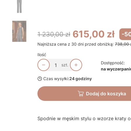
*
Rozmiar odzieży
Wybierz
615,00 zł
1 230,00 zł
-5
Najniższa cena z 30 dni przed obniżką:
738,00 
Ilość
Dostępność:
szt.
na wyczerpani
Czas wysyłki:
24 godziny
Dodaj do koszyka
Spodnie w męskim stylu o wzorze kraty o