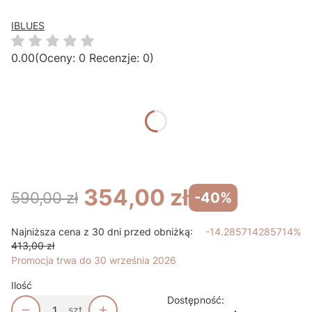
IBLUES
0.00
(Oceny: 0 Recenzje: 0)
Przejdź do sekcji Opinie
Wybierz wariant produktu:
Poszczególne warianty mogą różnić się ceną
*
Rozmiar odzieży
Wybierz
354,00 zł
590,00 zł
-40%
Najniższa cena z 30 dni przed obniżką:
-14.285714285714%
413,00 zł
Promocja trwa do 30 września 2026
Ilość
Dostępność:
szt.