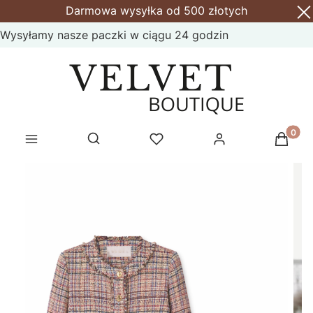
Darmowa wysyłka od 500 złotych
Wysyłamy nasze paczki w ciągu 24 godzin
Produk
Otwórz wyszukiwarkę