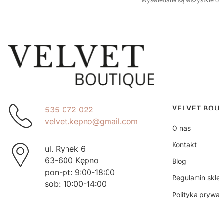
Wyświetlane są wszystkie op
Linki w 
VELVET BO
535 072 022
velvet.kepno@gmail.com
O nas
Kontakt
ul. Rynek 6
63-600 Kępno
Blog
pon-pt: 9:00-18:00
Regulamin skl
sob: 10:00-14:00
Polityka prywa