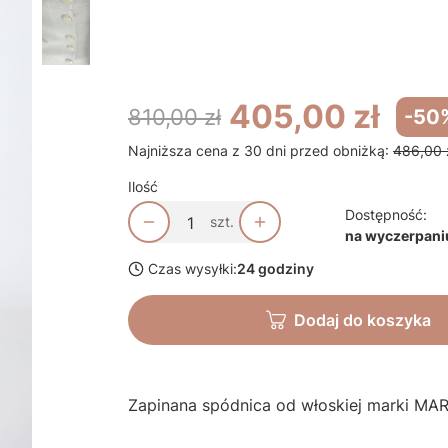
*
Rozmiar odzieży
Wybierz
405,00 zł
810,00 zł
-50
Najniższa cena z 30 dni przed obniżką:
486,00 
Ilość
Dostępność:
szt.
na wyczerpani
Czas wysyłki:
24 godziny
Dodaj do koszyka
Zapinana spódnica od włoskiej marki M