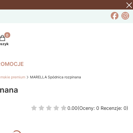
rodukty w koszyku: 0. Zobacz szczegóły
oszyk
ROMOCJE
amskie premium
MARELLA Spódnica rozpinana
inana
0.00
(Oceny: 0 Recenzje: 0)
Przejdź do sekcji Opinie