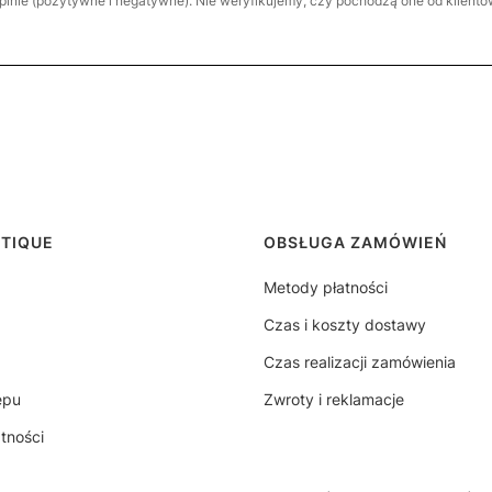
inie (pozytywne i negatywne). Nie weryfikujemy, czy pochodzą one od klientów,
stopce
UTIQUE
OBSŁUGA ZAMÓWIEŃ
Metody płatności
Czas i koszty dostawy
Czas realizacji zamówienia
epu
Zwroty i reklamacje
tności