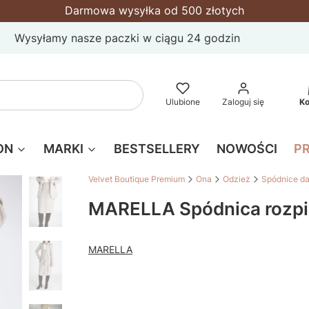
Darmowa wysyłka od 500 złotych
Wysyłamy nasze paczki w ciągu 24 godzin
P
Wyczyść
Szukaj
Ulubione
Zaloguj się
K
ON
MARKI
BESTSELLERY
NOWOŚCI
P
Velvet Boutique Premium
Ona
Odzież
Spódnice d
MARELLA Spódnica rozp
MARELLA
Wybierz wariant produktu:
Poszczególne warianty mogą różnić się ceną