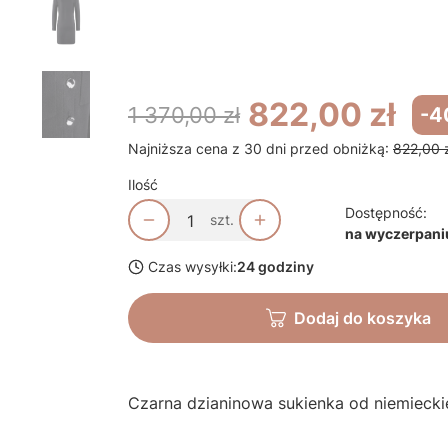
*
S
Rozmiar odzieży
S
822,00 zł
1 370,00 zł
-4
Najniższa cena z 30 dni przed obniżką:
822,00 
Ilość
Dostępność:
szt.
na wyczerpani
Czas wysyłki:
24 godziny
Dodaj do koszyka
Czarna dzianinowa sukienka od niemiecki