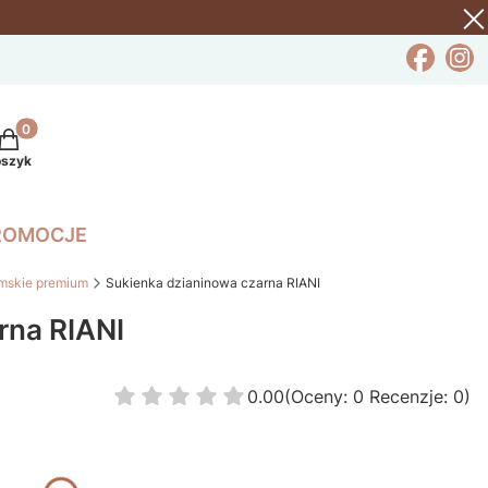
rodukty w koszyku: 0. Zobacz szczegóły
oszyk
ROMOCJE
mskie premium
Sukienka dzianinowa czarna RIANI
rna RIANI
0.00
(Oceny: 0 Recenzje: 0)
Przejdź do sekcji Opinie