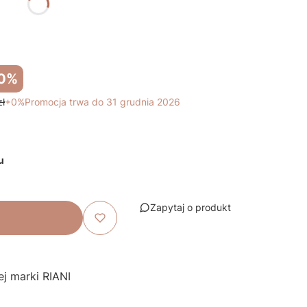
0%
zł
+0%
Promocja trwa do 31 grudnia 2026
u
Zapytaj o produkt
ej marki RIANI