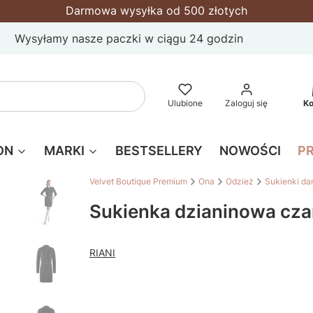
Darmowa wysyłka od 500 złotych
Wysyłamy nasze paczki w ciągu 24 godzin
P
Wyczyść
Szukaj
Ulubione
Zaloguj się
K
ON
MARKI
BESTSELLERY
NOWOŚCI
P
Velvet Boutique Premium
Ona
Odzież
Sukienki da
Sukienka dzianinowa cza
RIANI
Wybierz wariant produktu:
Poszczególne warianty mogą różnić się ceną