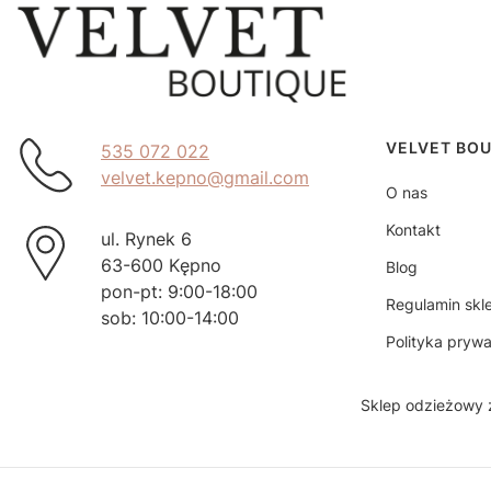
Linki w 
VELVET BO
535 072 022
velvet.kepno@gmail.com
O nas
Kontakt
ul. Rynek 6
63-600 Kępno
Blog
pon-pt: 9:00-18:00
Regulamin skl
sob: 10:00-14:00
Polityka prywa
Sklep odzieżowy 